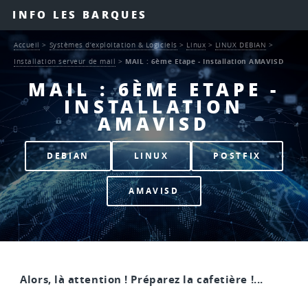
INFO LES BARQUES
Accueil
>
Systèmes d’exploitation & Logiciels
>
Linux
>
LINUX DEBIAN
>
Installation serveur de mail
>
MAIL : 6ème Etape - Installation AMAVISD
MAIL : 6ÈME ETAPE -
INSTALLATION
AMAVISD
DEBIAN
LINUX
POSTFIX
AMAVISD
Alors, là attention ! Préparez la cafetière !...