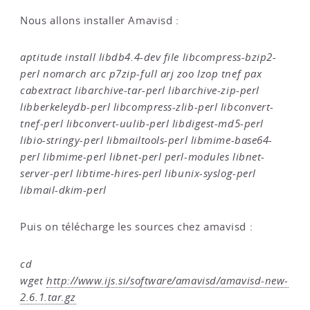
Nous allons installer Amavisd :
aptitude install libdb4.4-dev file libcompress-bzip2-
perl nomarch arc p7zip-full arj zoo lzop tnef pax
cabextract libarchive-tar-perl libarchive-zip-perl
libberkeleydb-perl libcompress-zlib-perl libconvert-
tnef-perl libconvert-uulib-perl libdigest-md5-perl
libio-stringy-perl libmailtools-perl libmime-base64-
perl libmime-perl libnet-perl perl-modules libnet-
server-perl libtime-hires-perl libunix-syslog-perl
libmail-dkim-perl
Puis on télécharge les sources chez amavisd :
cd
wget
http://www.ijs.si/software/amavisd/amavisd-new-
2.6.1.tar.gz